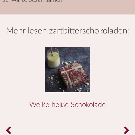
schwarze Sesamsamen
mehr lesen
zartbitterschokoladen
:
Weiße heiße Schokolade