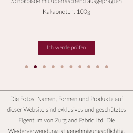
Schokolade mit überraschend ausgeprägten
Kakaonoten. 100g
Ich werde prüfen
1
2
3
4
5
6
Die Fotos, Namen, Formen und Produkte auf
dieser Website sind exklusives und geschütztes
Eigentum von
Zurg and Fabric Ltd.
Die
Wiederverwendung ist genehmigungspflichtig.