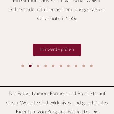
Ein Granulat aus kolumbianischer weißer
Schokolade mit überraschend ausgeprägten
Kakaonoten. 100g
Ich werde prüfen
1
2
3
4
5
6
Die Fotos, Namen, Formen und Produkte auf
dieser Website sind exklusives und geschütztes
Eigentum von
Zurg and Fabric Ltd.
Die