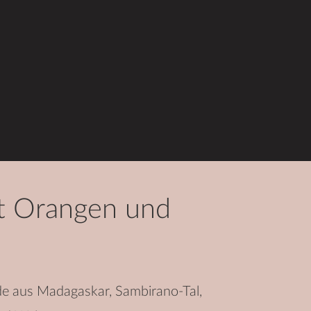
it Orangen und
de aus Madagaskar, Sambirano-Tal,