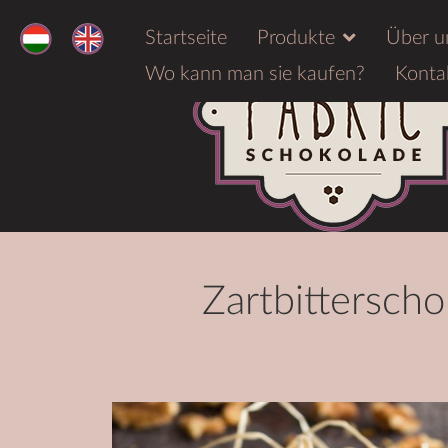
Startseite
Produkte
Über u
Wo kann man sie kaufen?
Konta
Zartbittersch