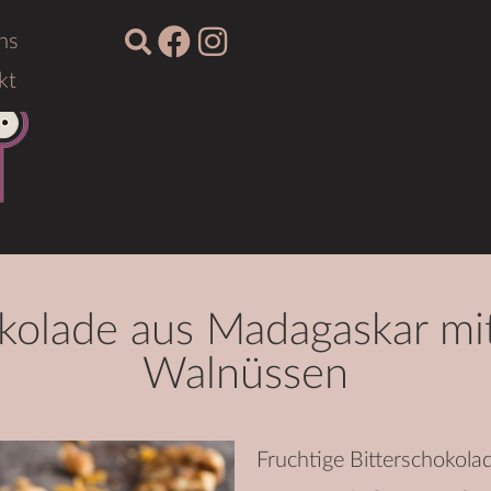
ns
kt
okolade aus Madagaskar m
Walnüssen
Fruchtige Bitterschokola